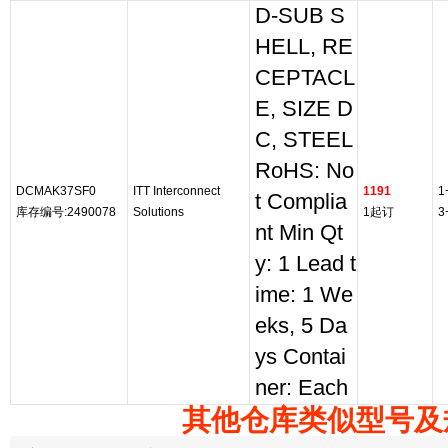
D-SUB S
HELL, RE
CEPTACL
E, SIZE D
C, STEEL
RoHS: No
DCMAK37SF0
ITT Interconnect
1191
1
t Complia
库存编号:2490078
Solutions
1起订
3
nt Min Qt
y: 1 Lead t
ime: 1 We
eks, 5 Da
ys Contai
ner: Each
其他仓库类似型号及