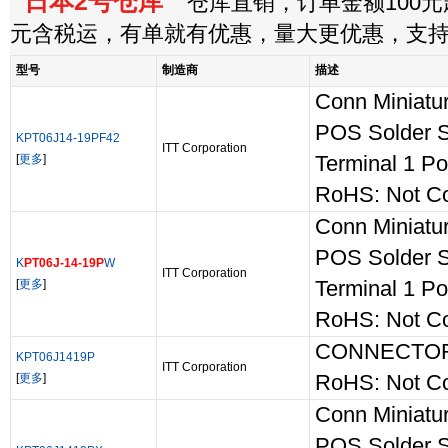
日本2号仓库
仓库直销，订单金额100元起
元含税运，有单就有优惠，量大更优惠，支
型号
制造商
描述
Conn Miniatur
POS Solder S
KPT06J14-19PF42
ITT Corporation
[
更多
]
Terminal 1 Po
RoHS: Not Co
Conn Miniatur
POS Solder S
K
PT06J-14-19P
W
ITT Corporation
[
更多
]
Terminal 1 Po
RoHS: Not Co
CONNECTO
KPT06J1419P
ITT Corporation
[
更多
]
RoHS: Not Co
Conn Miniatur
POS Solder S