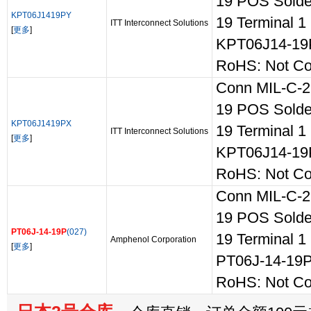
19 POS Solde
KPT06J1419PY
19 Terminal 1 P
ITT Interconnect Solutions
[
更多
]
KPT06J14-19
RoHS: Not Co
Conn MIL-C-2
19 POS Solde
KPT06J1419PX
19 Terminal 1 P
ITT Interconnect Solutions
[
更多
]
KPT06J14-19
RoHS: Not Co
Conn MIL-C-2
19 POS Solde
PT06J-14-19P
(027)
19 Terminal 1 P
Amphenol Corporation
[
更多
]
PT06J-14-19P
RoHS: Not Co