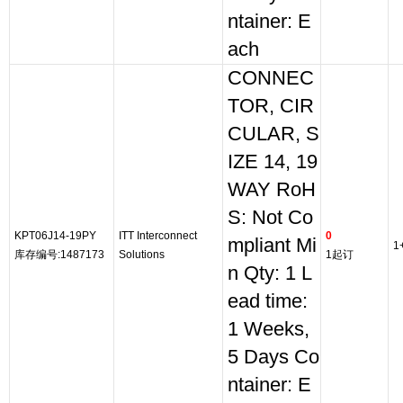
ntainer: E
ach
CONNEC
TOR, CIR
CULAR, S
IZE 14, 19
WAY RoH
S: Not Co
KPT06J14-19PY
ITT Interconnect
0
mpliant Mi
1
库存编号:1487173
Solutions
1起订
n Qty: 1 L
ead time:
1 Weeks,
5 Days Co
ntainer: E