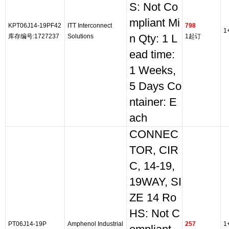
S: Not Co
mpliant Mi
KPT06J14-19PF42
ITT Interconnect
798
1
库存编号:1727237
Solutions
n Qty: 1 L
1起订
ead time:
1 Weeks,
5 Days Co
ntainer: E
ach
CONNEC
TOR, CIR
C, 14-19,
19WAY, SI
ZE 14 Ro
HS: Not C
PT06J14-19P
Amphenol Industrial
257
1