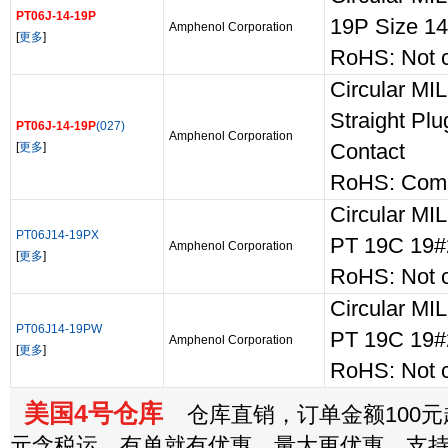
PT06J-14-19P
19P Size 14
Amphenol Corporation
[
更多
]
RoHS: Not 
Circular MI
Straight Pl
PT06J-14-19P
(027)
Amphenol Corporation
[
更多
]
Contact
RoHS: Comp
Circular MI
PT06J14-19PX
PT 19C 19
Amphenol Corporation
[
更多
]
RoHS: Not 
Circular MI
PT06J14-19PW
PT 19C 19
Amphenol Corporation
[
更多
]
RoHS: Not 
美国4号仓库
仓库直销，订单金额100元起
元含税运，有单就有优惠，量大更优惠，支