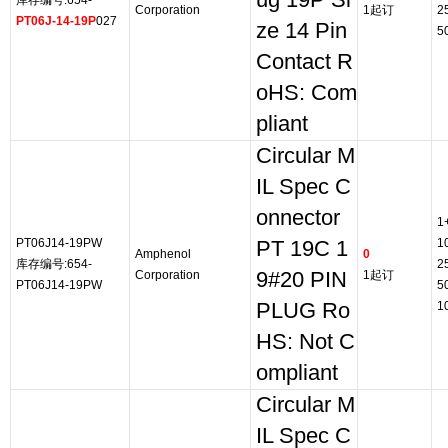
ug 19P Si
库存编号:654-
Corporation
1起订
2
PT06J-14-19P
027
ze 14 Pin
5
Contact R
oHS: Com
pliant
Circular M
IL Spec C
onnector
1
PT06J14-19PW
1
PT 19C 1
Amphenol
0
库存编号:654-
2
Corporation
9#20 PIN
1起订
PT06J14-19PW
5
PLUG Ro
1
HS: Not C
ompliant
Circular M
IL Spec C