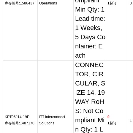
ompliant
库存编号:1586437
Operations
1起订
3
Min Qty: 1
Lead time:
1 Weeks,
5 Days Co
ntainer: E
ach
CONNEC
TOR, CIR
CULAR, S
IZE 14, 19
WAY RoH
S: Not Co
KPT06J14-19P
ITT Interconnect
0
mpliant Mi
1
库存编号:1487170
Solutions
1起订
n Qty: 1 L