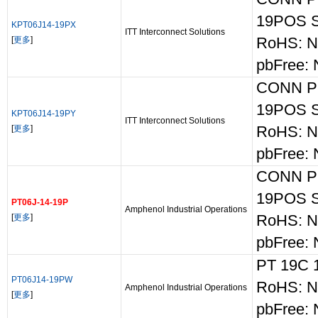
19POS 
KPT06J14-19PX
ITT Interconnect Solutions
[
更多
]
RoHS: N
pbFree: 
CONN P
19POS 
KPT06J14-19PY
ITT Interconnect Solutions
[
更多
]
RoHS: N
pbFree: 
CONN P
19POS 
PT06J-14-19P
Amphenol Industrial Operations
[
更多
]
RoHS: N
pbFree: 
PT 19C 
PT06J14-19PW
RoHS: N
Amphenol Industrial Operations
[
更多
]
pbFree: 