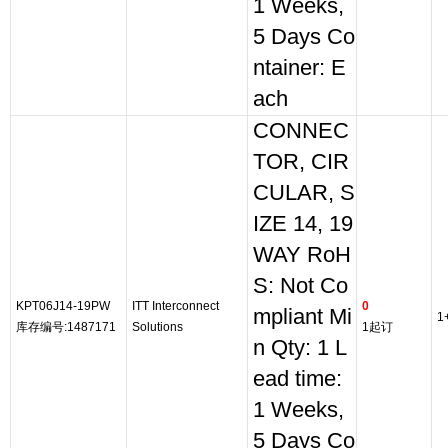
1 Weeks,
5 Days Co
ntainer: E
ach
CONNEC
TOR, CIR
CULAR, S
IZE 14, 19
WAY RoH
S: Not Co
KPT06J14-19PW
ITT Interconnect
0
mpliant Mi
1
库存编号:1487171
Solutions
1起订
n Qty: 1 L
ead time:
1 Weeks,
5 Days Co