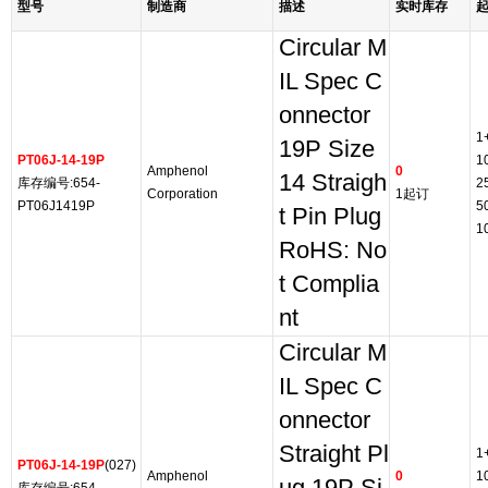
型号
制造商
描述
实时库存
Circular M
IL Spec C
onnector
1
19P Size
PT06J-14-19P
1
Amphenol
0
14 Straigh
库存编号:654-
2
Corporation
1起订
PT06J1419P
5
t Pin Plug
1
RoHS: No
t Complia
nt
Circular M
IL Spec C
onnector
Straight Pl
1
PT06J-14-19P
(027)
Amphenol
0
1