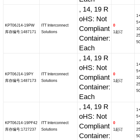
, 14, 19 R
1
oHS: Not
5
KPT06J14-19PW
ITT Interconnect
0
Compliant
1
库存编号:1487171
Solutions
1起订
2
Container:
5
Each
, 14, 19 R
1
oHS: Not
5
KPT06J14-19PY
ITT Interconnect
0
Compliant
1
库存编号:1487173
Solutions
1起订
2
Container:
5
Each
, 14, 19 R
1
oHS: Not
5
KPT06J14-19PF42
ITT Interconnect
0
1
Compliant
库存编号:1727237
Solutions
1起订
2
Container:
5