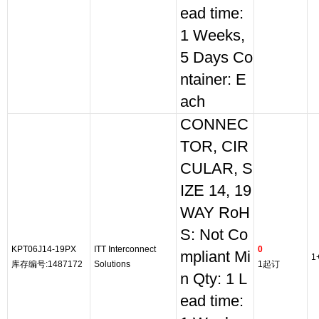
ead time:
1 Weeks,
5 Days Co
ntainer: E
ach
CONNEC
TOR, CIR
CULAR, S
IZE 14, 19
WAY RoH
S: Not Co
KPT06J14-19PX
ITT Interconnect
0
mpliant Mi
1
库存编号:1487172
Solutions
1起订
n Qty: 1 L
ead time: