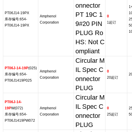
onnector
1
PT06J14-19PX
1
PT 19C 1
Amphenol
0
库存编号:654-
2
Corporation
9#20 PIN
1起订
PT06J14-19PX
5
PLUG Ro
1
HS: Not C
ompliant
Circular M
PT06J-14-19P
(025)
IL Spec C
Amphenol
0
库存编号:654-
2
Corporation
onnector
20起订
PT06J1419P025
PLUG
Circular M
PT06J-14-
IL Spec C
19P
W(072)
Amphenol
0
2
库存编号:654-
Corporation
onnector
25起订
5
PT06J1419PW072
PLUG