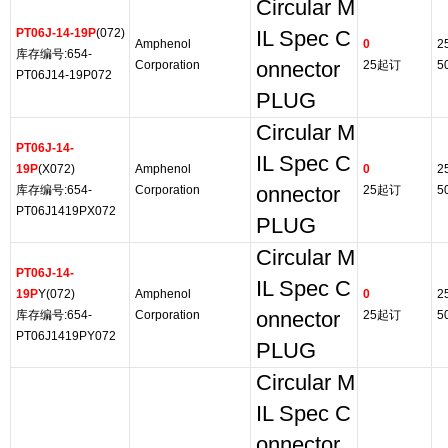
Circular M
PT06J-14-19P
(072)
IL Spec C
Amphenol
0
2
库存编号:654-
Corporation
onnector
25起订
5
PT06J14-19P072
PLUG
Circular M
PT06J-14-
IL Spec C
19P
(X072)
Amphenol
0
2
库存编号:654-
Corporation
onnector
25起订
5
PT06J1419PX072
PLUG
Circular M
PT06J-14-
IL Spec C
19P
Y(072)
Amphenol
0
2
库存编号:654-
Corporation
onnector
25起订
5
PT06J1419PY072
PLUG
Circular M
IL Spec C
onnector