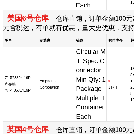
1
Each
美国6号仓库
仓库直销，订单金额100元起
元含税运，有单就有优惠，量大更优惠，支
型号
制造商
描述
实时库存
起
Circular M
IL Spec C
1
onnector
5
71-573894-19P
Min Qty: 1
Amphenol
0
1
库存编
Corporation
Package
1起订
2
号:PT06J1419P
5
Multiple: 1
1
Container:
Each
英国4号仓库
仓库直销，订单金额100元起