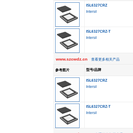
ISL6327CRZ
Intersil
ISL6327CRZ-T
Intersil
www.szcwdz.cn
查看更多相关产品
型号/品牌
参考图片
ISL6327CRZ
Intersil
ISL6327CRZ-T
Intersil