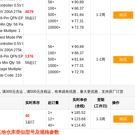
56+
￥90.89
ntroller 0.5V t
100+
￥86.37
6V 200A 275k
4079
500+
￥81.84
1-2周
购买
48-Pin QFN EP
56起订
1000+
￥77.31
Min Qty: 56 Pa
10000+
￥72.78
e Multiple: 1
rent Mode PW
ntroller 0.5V t
56+
￥90.89
6V 200A 275k
100+
￥86.37
48-Pin QFN EP
1376
500+
￥81.84
1-2周
购买
 Min Qty: 56
56起订
1000+
￥77.31
age Multiple:
10000+
￥72.78
te Code: 210
满300元含运，满500元含税运，有单就有优惠，量大更优惠，支持原厂订货
实时单价
货期
实时库存
起订量
操作
(含税)
(工作日)
1+
￥185.52
40
购买
12+
￥123.68
1-3周
1起订
40+
￥114.40
其他仓库类似型号及规格参数