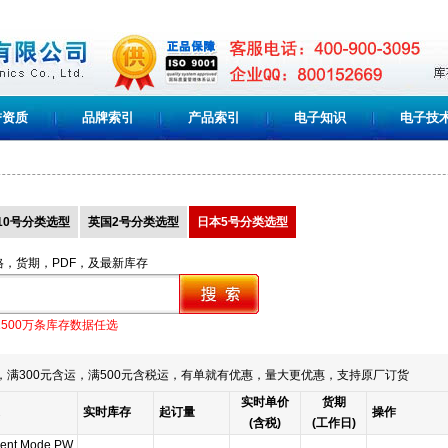
誉资质
品牌索引
产品索引
电子知识
电子技
10号分类选型
英国2号分类选型
日本5号分类选型
格，货期，PDF，及最新库存
1500万条库存数据任选
满300元含运，满500元含税运，有单就有优惠，量大更优惠，支持原厂订货
实时单价
货期
实时库存
起订量
操作
(含税)
(工作日)
rent Mode PW