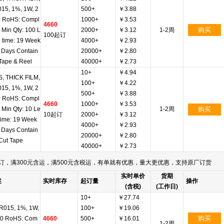
15, 1%, 1W, 2
500+
￥3.88
 RoHS: Compl
1000+
￥3.53
4660
购买
t Min Qty: 100 L
2000+
￥3.12
1-2周
100起订
 time: 19 Week
4000+
￥2.93
2 Days Contain
20000+
￥2.80
 Tape & Reel
40000+
￥2.73
10+
￥4.94
, THICK FILM,
100+
￥4.22
15, 1%, 1W, 2
500+
￥3.88
 RoHS: Compl
4660
1000+
￥3.53
t Min Qty: 10 Le
1-2周
购买
10起订
2000+
￥3.12
time: 19 Week
4000+
￥2.93
2 Days Contain
20000+
￥2.80
 Cut Tape
40000+
￥2.73
订，满300元含运，满500元含税运，有单就有优惠，量大更优惠，支持原厂订货
实时单价
货期
述
实时库存
起订量
操作
(含税)
(工作日)
10+
￥27.74
 0R015, 1%, 1W,
100+
￥19.06
购买
0 RoHS: Com
4660
500+
￥16.01
1-2周