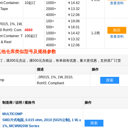
ant Container:
10起订
1000+
￥14.42
查看资料
 Tape
2000+
￥13.32
4000+
￥12.06
100+
￥19.06
 0R015, 1%, 1W,
500+
￥16.01
0 RoHS: Com
4660
购买
1000+
￥14.42
1-2周
ant Container: T
100起订
查看资料
2000+
￥13.32
 & Reel
4000+
￥12.06
其他仓库类似型号及规格参数
订，满300元含运，满500元含税运，有单就有优惠，量大更优惠，支持原厂订货
描述
操作
, 0R015, 1%, 1W, 2010,
omp
搜索
RoHS: Compliant
制造商 / 说明 / 规格书
操作
MULTICOMP
SMD片式电阻, 0.015 ohm, 2010 [5025公制], 1 W, ±
搜索
1%, MCWW20W Series