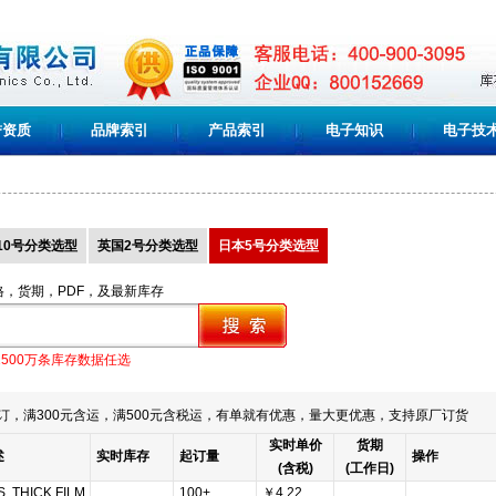
誉资质
品牌索引
产品索引
电子知识
电子技
10号分类选型
英国2号分类选型
日本5号分类选型
格，货期，PDF，及最新库存
1500万条库存数据任选
订，满300元含运，满500元含税运，有单就有优惠，量大更优惠，支持原厂订货
实时单价
货期
述
实时库存
起订量
操作
(含税)
(工作日)
, THICK FILM,
100+
￥4.22