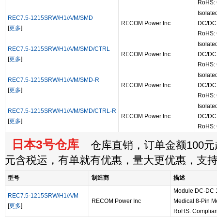
RoHS: 
Isolat
REC7.5-1215SRW/H1/A/M/SMD
RECOM Power Inc
DC/DC 
[
更多
]
RoHS: 
Isolat
REC7.5-1215SRW/H1/A/M/SMD/CTRL
RECOM Power Inc
DC/DC 
[
更多
]
RoHS: 
Isolat
REC7.5-1215SRW/H1/A/M/SMD-R
RECOM Power Inc
DC/DC 
[
更多
]
RoHS: 
Isolat
REC7.5-1215SRW/H1/A/M/SMD/CTRL-R
RECOM Power Inc
DC/DC 
[
更多
]
RoHS: 
日本3号仓库
仓库直销，订单金额100元起
元含税运，有单就有优惠，量大更优惠，支
型号
制造商
描述
Module DC-DC 1
REC7.5-1215SRW/H1/A/M
RECOM Power Inc
Medical 8-Pin M
[
更多
]
RoHS: Complian